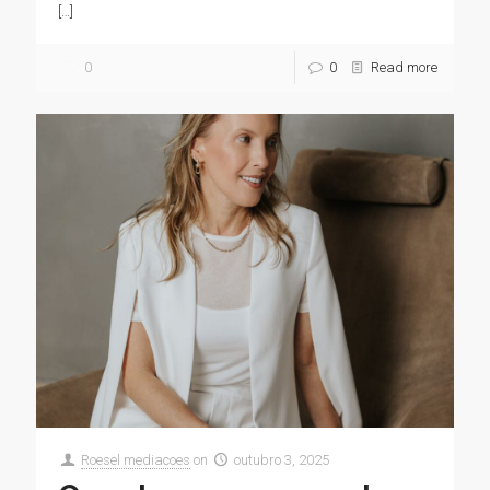
[…]
0
0
Read more
Roesel mediacoes
on
outubro 3, 2025