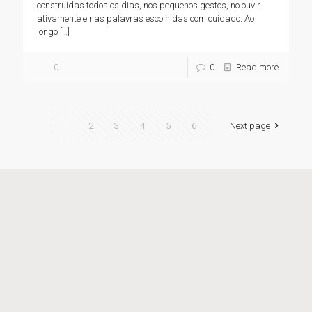
construídas todos os dias, nos pequenos gestos, no ouvir
ativamente e nas palavras escolhidas com cuidado. Ao
longo
[…]
0
0
Read more
1
2
3
4
5
6
Next page