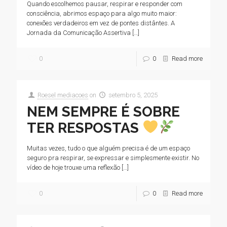
Quando escolhemos pausar, respirar e responder com
consciência, abrimos espaço para algo muito maior:
conexões verdadeiros em vez de pontes distântes. A
Jornada da Comunicação Assertiva
[…]
0
0
Read more
Roesel mediacoes
on
setembro 5, 2025
NEM SEMPRE É SOBRE
TER RESPOSTAS
Muitas vezes, tudo o que alguém precisa é de um espaço
seguro pra respirar, se expressar e simplesmente existir. No
vídeo de hoje trouxe uma reflexão
[…]
0
0
Read more