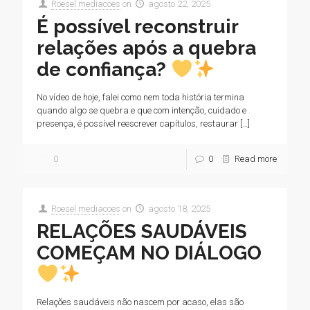
Roesel mediacoes
on
agosto 22, 2025
É possível reconstruir
relações após a quebra
de confiança?
No vídeo de hoje, falei como nem toda história termina
quando algo se quebra e que com intenção, cuidado e
presença, é possível reescrever capítulos, restaurar
[…]
0
0
Read more
Roesel mediacoes
on
agosto 18, 2025
RELAÇÕES SAUDÁVEIS
COMEÇAM NO DIÁLOGO
Relações saudáveis não nascem por acaso, elas são