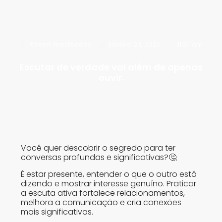
Roesel mediacoes
janeiro 20, 2025
11:37 am
Escutar de verdade vai além de apenas
ouvir.
Você quer descobrir o segredo para ter
conversas profundas e significativas?🤔
É estar presente, entender o que o outro está
dizendo e mostrar interesse genuíno. Praticar
a escuta ativa fortalece relacionamentos,
melhora a comunicação e cria conexões
mais significativas.