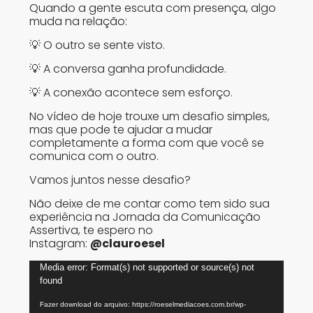
Quando a gente escuta com presença, algo
muda na relação:
💡 O outro se sente visto.
💡 A conversa ganha profundidade.
💡 A conexão acontece sem esforço.
No vídeo de hoje trouxe um desafio simples,
mas que pode te ajudar a mudar
completamente a forma com que você se
comunica com o outro.
Vamos juntos nesse desafio?
Não deixe de me contar como tem sido sua
experiência na Jornada da Comunicação
Assertiva, te espero no
Instagram:
@clauroesel
Tocador
Media error: Format(s) not supported or source(s) not
de
found
vídeo
Fazer download do arquivo: https://roeselmediacoes.com.br/wp-