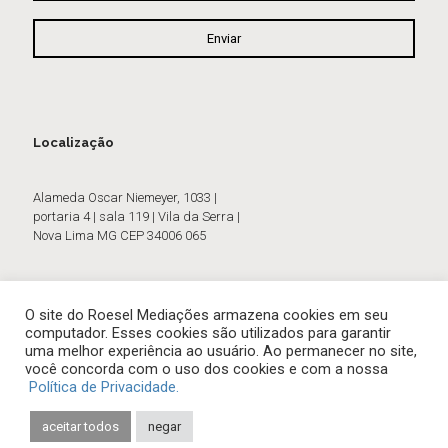
Localização
Alameda Oscar Niemeyer, 1033 |
portaria 4 | sala 119 | Vila da Serra |
Nova Lima MG CEP 34006 065
O site do Roesel Mediações armazena cookies em seu
computador. Esses cookies são utilizados para garantir
uma melhor experiência ao usuário. Ao permanecer no site,
você concorda com o uso dos cookies e com a nossa
Política de Privacidade.
aceitar todos
negar
© 2026 Roesel Mediações. All Rights Reserved.