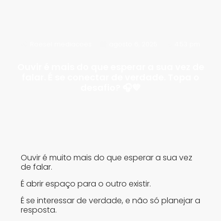
Roesel mediacoes
agosto 6, 2025
4:53 pm
Ouvir é mais do que esperar a sua vez de
falar. É se conectar de verdade. Topa o
desafio? 🎧💙
Ouvir é muito mais do que esperar a sua vez
de falar.
É abrir espaço para o outro existir.
É se interessar de verdade, e não só planejar a
resposta.